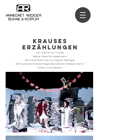
ANNEGRET RIEDIGER
BÜHNE & KOSTÜM
KRAUSES
ERZÄHLUNGEN
von Daniel Gurnhofer
Regie: Sascha Hawemann
Bühne & Kostüme: Annegret Riediger
2011 Autorentheatertage Deutsches Theater Berlin
Fotos: Arno Declair